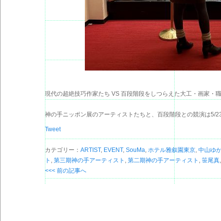
現代の超絶技巧作家たち VS 百段階段をしつらえた大工・画家・
神の手ニッポン展のアーティストたちと、百段階段との競演は5/23ま
Tweet
カテゴリー：
ARTIST
,
EVENT
,
SouMa
,
ホテル雅叙園東京
,
中山ゆ
ト
,
第三期神の手アーティスト
,
第二期神の手アーティスト
,
笹尾真
<<< 前の記事へ